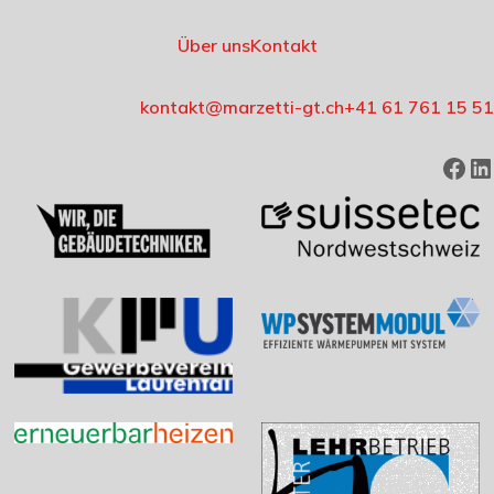
Über uns
Kontakt
kontakt@marzetti-gt.ch
+41 61 761 15 51
F
L
a
i
c
n
e
k
b
e
o
d
o
I
k
n