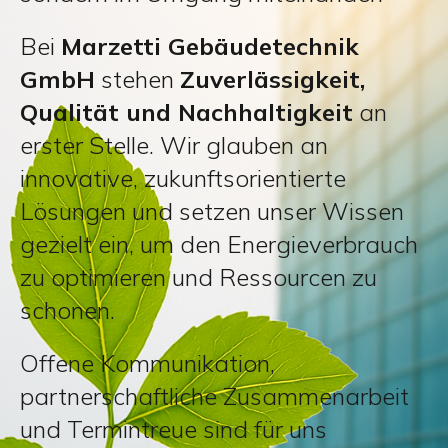
Bei
Marzetti Gebäudetechnik
GmbH
stehen
Zuverlässigkeit,
Qualität und Nachhaltigkeit
an
erster Stelle. Wir glauben an
innovative, zukunftsorientierte
Lösungen und setzen unser Wissen
gezielt ein, um den Energieverbrauch
zu optimieren und Ressourcen zu
schonen.
Offene Kommunikation,
partnerschaftliche Zusammenarbeit
und Termintreue sind für uns