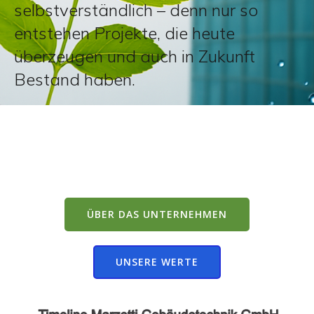
selbstverständlich – denn nur so
entstehen Projekte, die heute
überzeugen und auch in Zukunft
Bestand haben.
ÜBER DAS UNTERNEHMEN
UNSERE WERTE