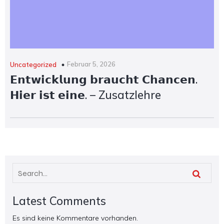
Februar 5, 2026
Uncategorized
𝗘𝗻𝘁𝘄𝗶𝗰𝗸𝗹𝘂𝗻𝗴 𝗯𝗿𝗮𝘂𝗰𝗵𝘁 𝗖𝗵𝗮𝗻𝗰𝗲𝗻.
𝗛𝗶𝗲𝗿 𝗶𝘀𝘁 𝗲𝗶𝗻𝗲. – Zusatzlehre
Latest Comments
Es sind keine Kommentare vorhanden.